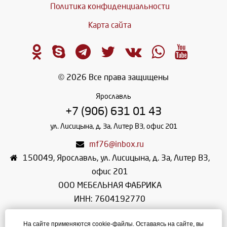
Политика конфиденциальности
Карта сайта
© 2026 Все права защищены
Ярославль
+7 (906) 631 01 43
ул. Лисицына, д. 3а, Литер В3, офис 201
mf76@inbox.ru
150049
,
Ярославль
,
ул. Лисицына, д. 3а, Литер В3,
офис 201
ООО МЕБЕЛЬНАЯ ФАБРИКА
ИНН: 7604192770
КПП: 760401001
На сайте применяются cookie-файлы. Оставаясь на сайте, вы
ОГРН: 1107604018983