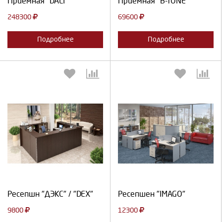
Приемная "DALI"
Приемная "B-TONE"
248300
69600
Подробнее
Подробнее
Выберите количество:
Выберите количество:
Продолжить
Отмена
Продолжить
Отмена
Ресепшн "ДЭКС" / "DEX"
Ресепшен "IMAGO"
9800
12300