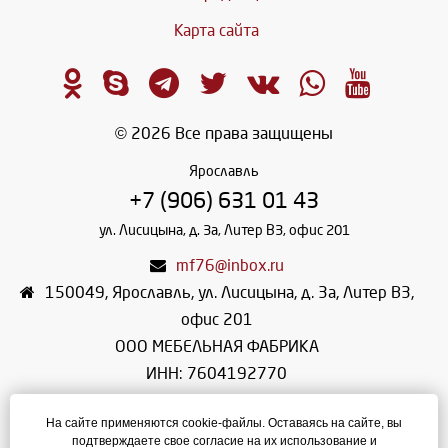
Карта сайта
© 2026 Все права защищены
Ярославль
+7 (906) 631 01 43
ул. Лисицына, д. 3а, Литер В3, офис 201
mf76@inbox.ru
150049
,
Ярославль
,
ул. Лисицына, д. 3а, Литер В3,
офис 201
ООО МЕБЕЛЬНАЯ ФАБРИКА
ИНН: 7604192770
КПП: 760401001
На сайте применяются cookie-файлы. Оставаясь на сайте, вы
ОГРН: 1107604018983
подтверждаете свое согласие на их использование и